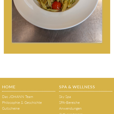
HOME
SPA & WELLNESS
Das JOHANN Team
Sky Spa
Philosophie & Geschichte
SPA-Bereiche
Gutscheine
Anwendungen