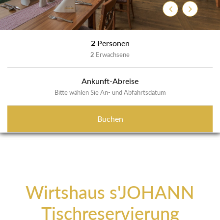
Zurück
Weiter
2
Personen
2
Erwachsene
Ankunft-Abreise
Bitte wählen Sie An- und Abfahrtsdatum
Buchen
Wirtshaus s'JOHANN
Tischreservierung