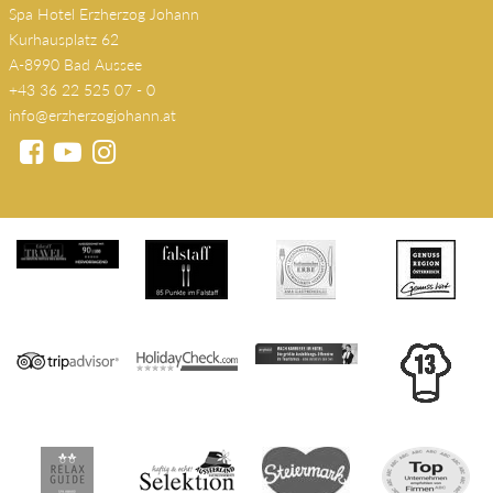
Spa Hotel Erzherzog Johann
Kurhausplatz 62
A-8990 Bad Aussee
+43 36 22 525 07 - 0
info@erzherzogjohann.at