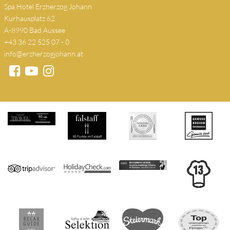
Spa Hotel Erzherzog Johann
Kurhausplatz 62
A-8990 Bad Aussee
+43 36 22 525 07 - 0
info@erzherzogjohann.at