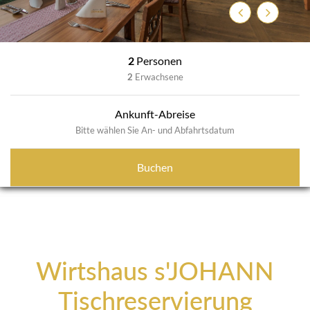
Zurück
Weiter
2
Personen
2
Erwachsene
Ankunft-Abreise
Bitte wählen Sie An- und Abfahrtsdatum
Buchen
Wirtshaus s'JOHANN
Tischreservierung