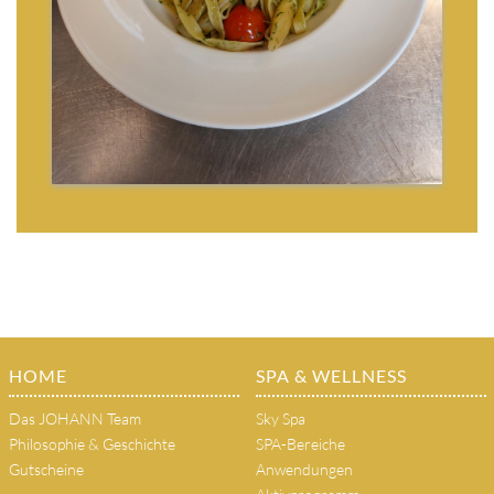
HOME
SPA & WELLNESS
Das JOHANN Team
Sky Spa
Philosophie & Geschichte
SPA-Bereiche
Gutscheine
Anwendungen