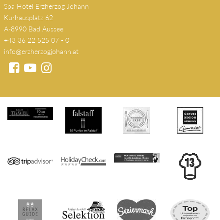
Spa Hotel Erzherzog Johann
Kurhausplatz 62
A-8990 Bad Aussee
+43 36 22 525 07 - 0
info@erzherzogjohann.at