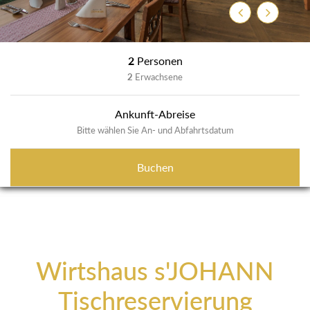
Zurück
Weiter
2
Personen
2
Erwachsene
Ankunft-Abreise
Bitte wählen Sie An- und Abfahrtsdatum
Buchen
Wirtshaus s'JOHANN
Tischreservierung