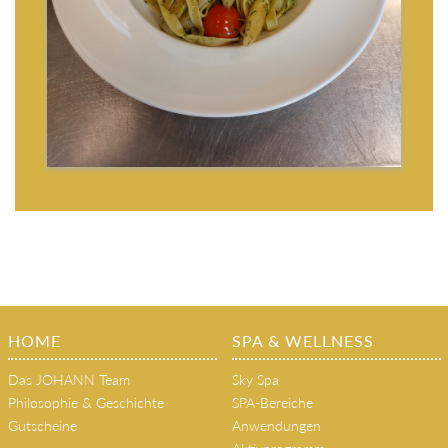
HOME
SPA & WELLNESS
Das JOHANN Team
Sky Spa
Philosophie & Geschichte
SPA-Bereiche
Gutscheine
Anwendungen