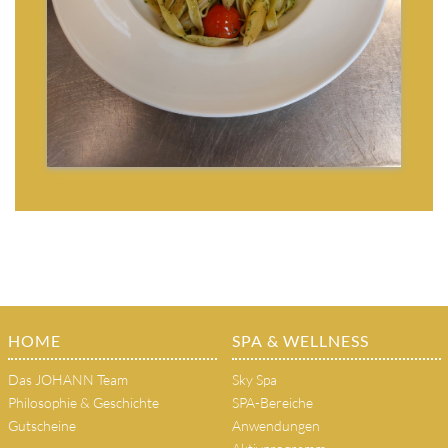
HOME
SPA & WELLNESS
Das JOHANN Team
Sky Spa
Philosophie & Geschichte
SPA-Bereiche
Gutscheine
Anwendungen