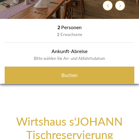
Zurück
Weiter
2
Personen
2
Erwachsene
Ankunft-Abreise
Bitte wählen Sie An- und Abfahrtsdatum
Buchen
Wirtshaus s'JOHANN
Tischreservierung