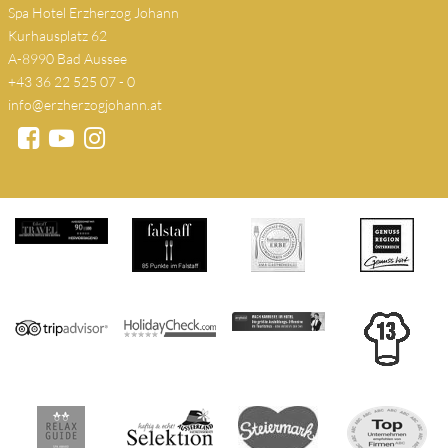
Spa Hotel Erzherzog Johann
Kurhausplatz 62
A-8990 Bad Aussee
+43 36 22 525 07 - 0
info@erzherzogjohann.at