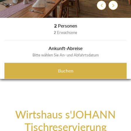
Zurück
Weiter
2
Personen
2
Erwachsene
Ankunft-Abreise
Bitte wählen Sie An- und Abfahrtsdatum
Buchen
Wirtshaus s'JOHANN
Tischreservierung