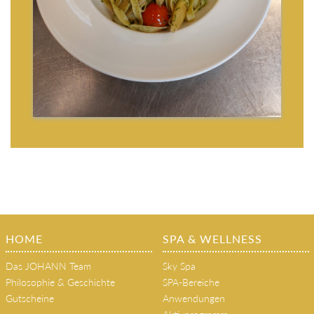
HOME
SPA & WELLNESS
Das JOHANN Team
Sky Spa
Philosophie & Geschichte
SPA-Bereiche
Gutscheine
Anwendungen