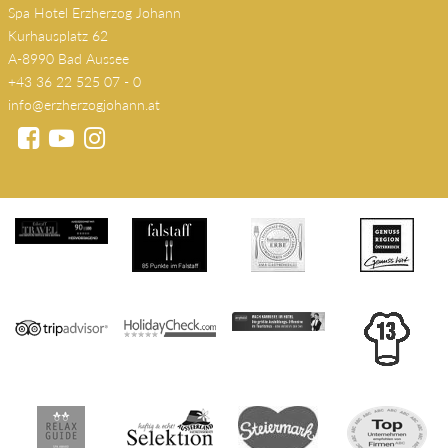
Spa Hotel Erzherzog Johann
Kurhausplatz 62
A-8990 Bad Aussee
+43 36 22 525 07 - 0
info@erzherzogjohann.at