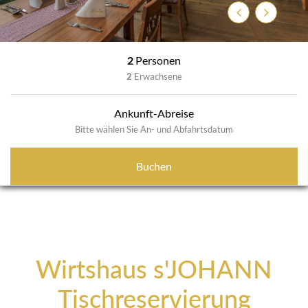
Zurück
Weiter
2
Personen
2
Erwachsene
Ankunft-Abreise
Bitte wählen Sie An- und Abfahrtsdatum
Buchen
Wirtshaus s'JOHANN
Tischreservierung