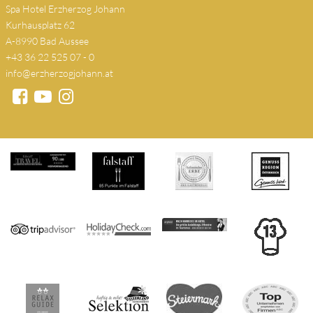
Spa Hotel Erzherzog Johann
Kurhausplatz 62
A-8990 Bad Aussee
+43 36 22 525 07 - 0
info@erzherzogjohann.at