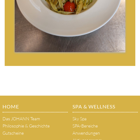
HOME
SPA & WELLNESS
Das JOHANN Team
Sky Spa
Philosophie & Geschichte
SPA-Bereiche
Gutscheine
Anwendungen