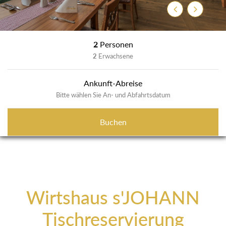
Zurück
Weiter
2
Personen
2
Erwachsene
Ankunft-Abreise
Bitte wählen Sie An- und Abfahrtsdatum
Buchen
Wirtshaus s'JOHANN
Tischreservierung