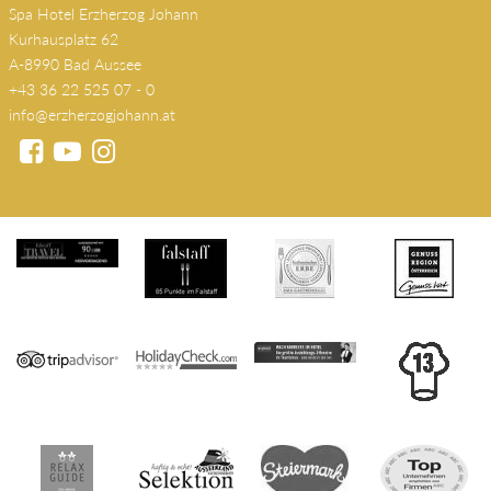
Spa Hotel Erzherzog Johann
Kurhausplatz 62
A-8990 Bad Aussee
+43 36 22 525 07 - 0
info@erzherzogjohann.at