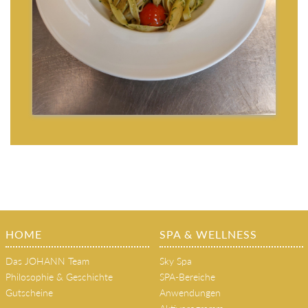
HOME
SPA & WELLNESS
Das JOHANN Team
Sky Spa
Philosophie & Geschichte
SPA-Bereiche
Gutscheine
Anwendungen