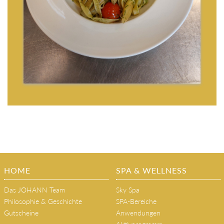
HOME
SPA & WELLNESS
Das JOHANN Team
Sky Spa
Philosophie & Geschichte
SPA-Bereiche
Gutscheine
Anwendungen