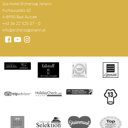
Spa Hotel Erzherzog Johann
Kurhausplatz 62
A-8990 Bad Aussee
+43 36 22 525 07 - 0
info@erzherzogjohann.at