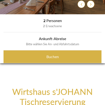
Zurück
Weiter
2
Personen
2
Erwachsene
Ankunft-Abreise
Bitte wählen Sie An- und Abfahrtsdatum
Buchen
Wirtshaus s'JOHANN
Tischreservierung