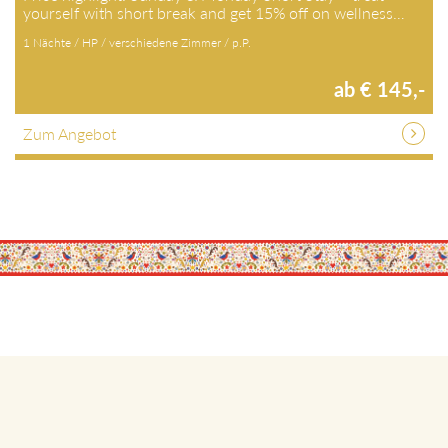
yourself with short break and get 15% off on wellness…
1 Nächte / HP / verschiedene Zimmer / p.P.
ab € 145,-
Zum Angebot