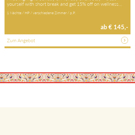
yourself with short break and get 15% off on wellness…
1 Nächte / HP / verschiedene Zimmer / p.P.
ab € 145,-
Zum Angebot