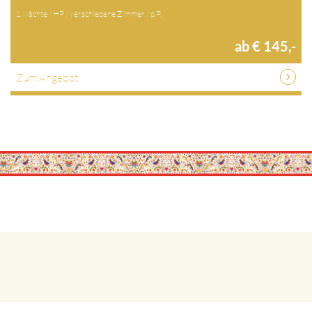
1 Nächte / HP / verschiedene Zimmer / p.P.
ab € 145,-
Zum Angebot