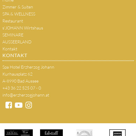
Zimmer & Suiten
SPA & WELLNESS
Restaurant
s'JOHANN Wirtshaus
SEMINARE
AUSSEERLAND
Kontakt
KONTAKT
Spa Hotel Erzherzog Johann
Kurhausplatz 62
A-8990 Bad Aussee
+43 36 22 525 07 - 0
info@erzherzogjohann.at