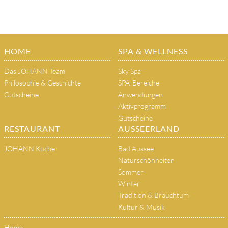
HOME
SPA & WELLNESS
Das JOHANN Team
Sky Spa
Philosophie & Geschichte
SPA-Bereiche
Gutscheine
Anwendungen
Aktivprogramm
Gutscheine
RESTAURANT
AUSSEERLAND
JOHANN Küche
Bad Aussee
Naturschönheiten
Sommer
Winter
Tradition & Brauchtum
Kultur & Musik
Home