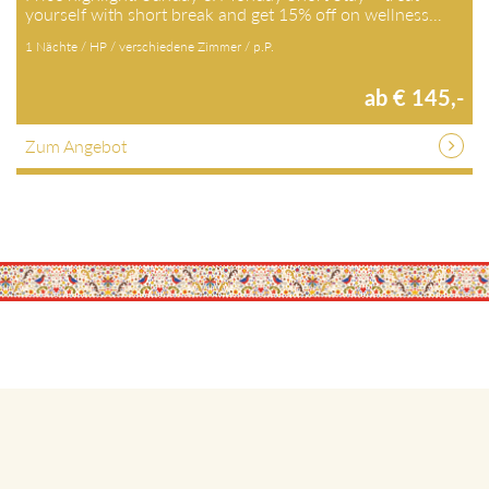
yourself with short break and get 15% off on wellness…
1 Nächte / HP / verschiedene Zimmer / p.P.
ab € 145,-
Zum Angebot