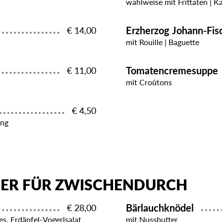
wahlweise mit Frittaten | K
Erzherzog Johann-Fi
€ 14,00
mit Rouille | Baguette
Tomatencremesuppe
€ 11,00
mit Croûtons
€ 4,50
ing
GER FÜR ZWISCHENDURCH
Bärlauchknödel
€ 28,00
es, Erdäpfel-Vogerlsalat
mit Nussbutter