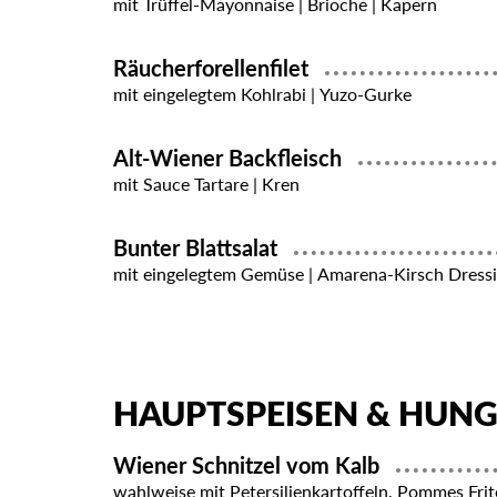
mit Trüffel-Mayonnaise | Brioche | Kapern
Räucherforellenfilet
mit eingelegtem Kohlrabi | Yuzo-Gurke
Alt-Wiener Backfleisch
mit Sauce Tartare | Kren
Bunter Blattsalat
mit eingelegtem Gemüse | Amarena-Kirsch Dress
HAUPTSPEISEN & HUN
Wiener Schnitzel vom Kalb
wahlweise mit Petersilienkartoffeln, Pommes Frit