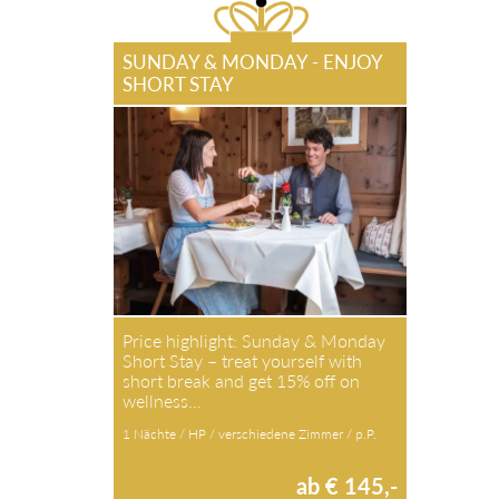
SUNDAY & MONDAY - ENJOY
SHORT STAY
Price highlight: Sunday & Monday
Short Stay – treat yourself with
short break and get 15% off on
wellness…
1 Nächte / HP / verschiedene Zimmer / p.P.
ab € 145,-