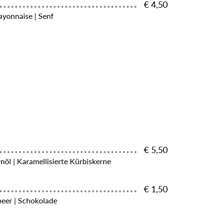
€ 4,50
yonnaise | Senf
€ 5,50
rnöl | Karamellisierte Kürbiskerne
€ 1,50
beer | Schokolade