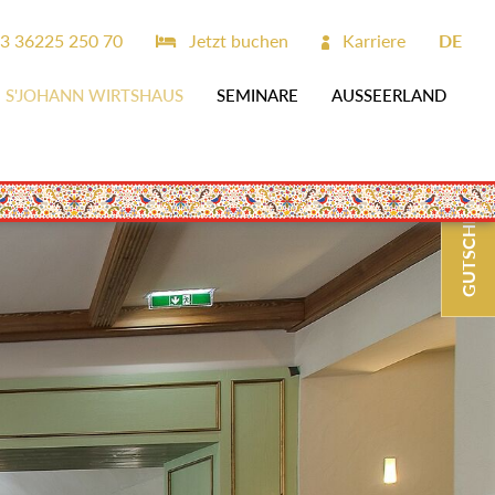
3 36225 250 70
Jetzt buchen
Karriere
DE
S'JOHANN WIRTSHAUS
SEMINARE
AUSSEERLAND
GUTSCHEINE