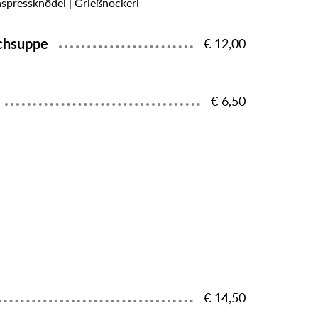
aspressknödel | Grießnockerl
schsuppe
€ 12,00
€ 6,50
€ 14,50