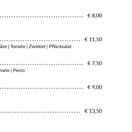
€ 8,00
€ 11,50
äse | Tomate | Zwiebel | Pflücksalat
€ 7,50
omate | Pesto
€ 9,00
€ 13,50