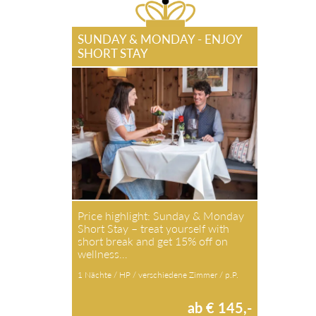
SUNDAY & MONDAY - ENJOY
SHORT STAY
Price highlight: Sunday & Monday
Short Stay – treat yourself with
short break and get 15% off on
wellness…
1 Nächte / HP / verschiedene Zimmer / p.P.
ab € 145,-