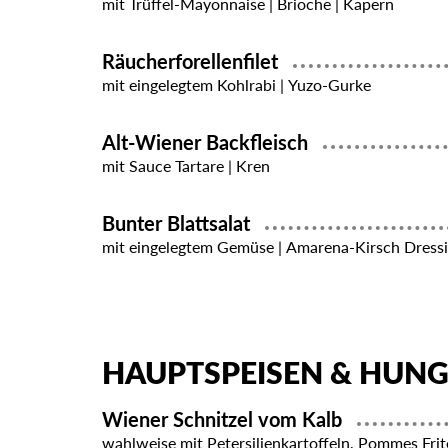
mit Trüffel-Mayonnaise | Brioche | Kapern
Räucherforellenfilet
mit eingelegtem Kohlrabi | Yuzo-Gurke
Alt-Wiener Backfleisch
mit Sauce Tartare | Kren
Bunter Blattsalat
mit eingelegtem Gemüse | Amarena-Kirsch Dress
HAUPTSPEISEN & HUN
Wiener Schnitzel vom Kalb
wahlweise mit Petersilienkartoffeln, Pommes Frit