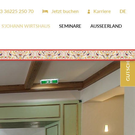
3 36225 250 70
Jetzt buchen
Karriere
DE
S'JOHANN WIRTSHAUS
SEMINARE
AUSSEERLAND
GUTSCHEINE