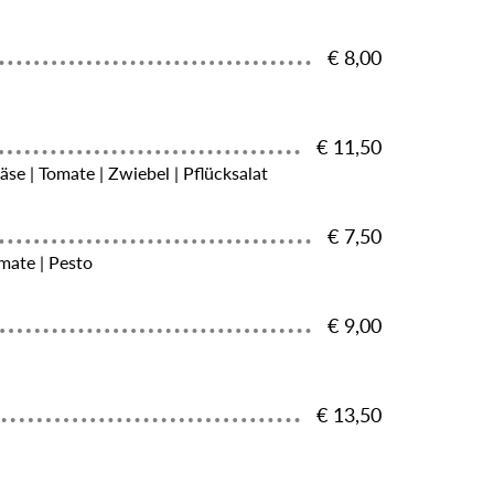
€ 8,00
€ 11,50
äse | Tomate | Zwiebel | Pflücksalat
€ 7,50
omate | Pesto
€ 9,00
€ 13,50