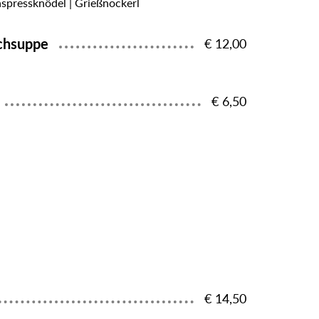
aspressknödel | Grießnockerl
schsuppe
€ 12,00
€ 6,50
€ 14,50