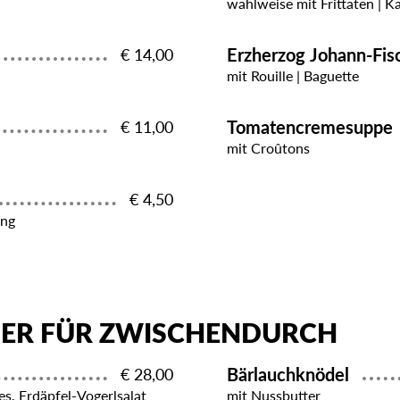
wahlweise mit Frittaten | K
Erzherzog Johann-Fi
€ 14,00
mit Rouille | Baguette
Tomatencremesuppe
€ 11,00
mit Croûtons
€ 4,50
ing
GER FÜR ZWISCHENDURCH
Bärlauchknödel
€ 28,00
es, Erdäpfel-Vogerlsalat
mit Nussbutter