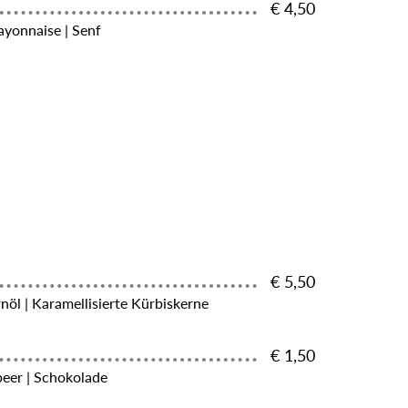
€ 4,50
yonnaise | Senf
€ 5,50
rnöl | Karamellisierte Kürbiskerne
€ 1,50
beer | Schokolade