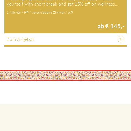
yourself with short break and get 15% off on wellness…
1 Nächte / HP / verschiedene Zimmer / p.P.
ab € 145,-
Zum Angebot