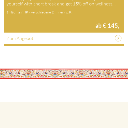
yourself with short break and get 15% off on wellness…
1 Nächte / HP / verschiedene Zimmer / p.P.
ab € 145,-
Zum Angebot