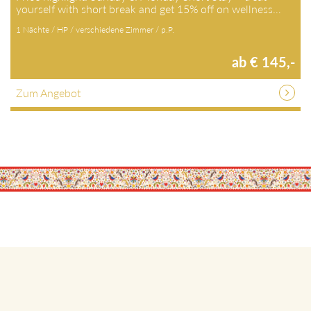
yourself with short break and get 15% off on wellness…
1 Nächte / HP / verschiedene Zimmer / p.P.
ab € 145,-
Zum Angebot