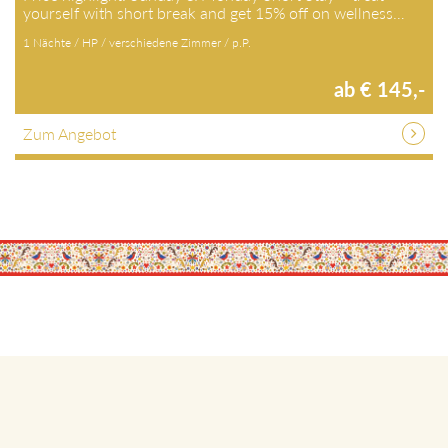
yourself with short break and get 15% off on wellness…
1 Nächte / HP / verschiedene Zimmer / p.P.
ab € 145,-
Zum Angebot