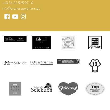
+43 36 22 525 07 - 0
info@erzherzogjohann.at