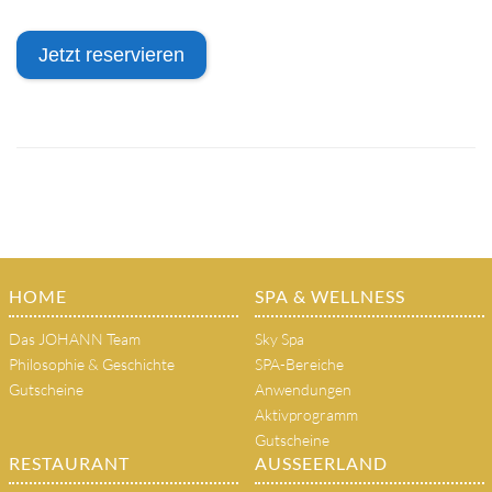
Jetzt reservieren
HOME
SPA & WELLNESS
Das JOHANN Team
Sky Spa
Philosophie & Geschichte
SPA-Bereiche
Gutscheine
Anwendungen
Aktivprogramm
Gutscheine
RESTAURANT
AUSSEERLAND