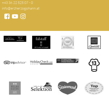
+43 36 22 525 07 - 0
info@erzherzogjohann.at