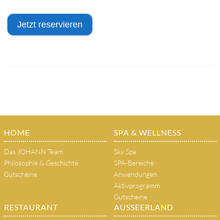
Jetzt reservieren
HOME
SPA & WELLNESS
Das JOHANN Team
Sky Spa
Philosophie & Geschichte
SPA-Bereiche
Gutscheine
Anwendungen
Aktivprogramm
Gutscheine
RESTAURANT
AUSSEERLAND