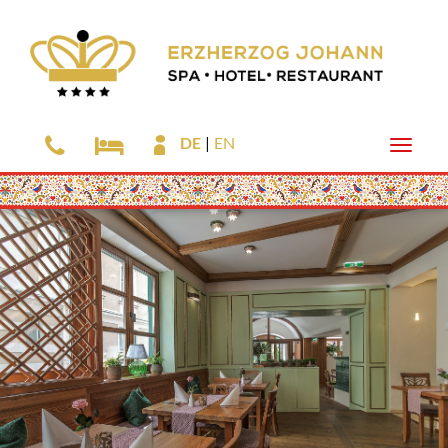
DE
EN
Toggle
naviga
Zum
Hauptinhalt
springen