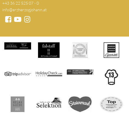
+43 36 22 525 07 - 0
info@erzherzogjohann.at