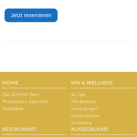
Jetzt reservieren
HOME
SPA & WELLNESS
Das JOHANN Team
Sky Spa
Philosophie & Geschichte
SPA-Bereiche
Gutscheine
Anwendungen
Aktivprogramm
Gutscheine
RESTAURANT
AUSSEERLAND