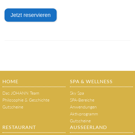
Jetzt reservieren
HOME
SPA & WELLNESS
Das JOHANN Team
Sky Spa
Philosophie & Geschichte
SPA-Bereiche
Gutscheine
Anwendungen
Aktivprogramm
Gutscheine
RESTAURANT
AUSSEERLAND