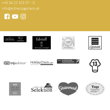
+43 36 22 525 07 - 0
info@erzherzogjohann.at