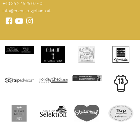
+43 36 22 525 07 - 0
info@erzherzogjohann.at