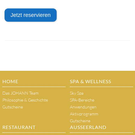
Jetzt reservieren
HOME
SPA & WELLNESS
Das JOHANN Team
Sky Spa
Philosophie & Geschichte
SPA-Bereiche
Gutscheine
Anwendungen
Aktivprogramm
Gutscheine
RESTAURANT
AUSSEERLAND