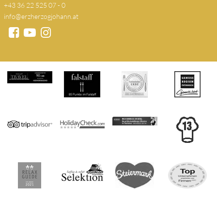
+43 36 22 525 07 - 0
info@erzherzogjohann.at