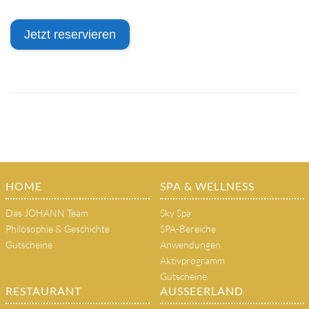
Jetzt reservieren
HOME
SPA & WELLNESS
Das JOHANN Team
Sky Spa
Philosophie & Geschichte
SPA-Bereiche
Gutscheine
Anwendungen
Aktivprogramm
Gutscheine
RESTAURANT
AUSSEERLAND