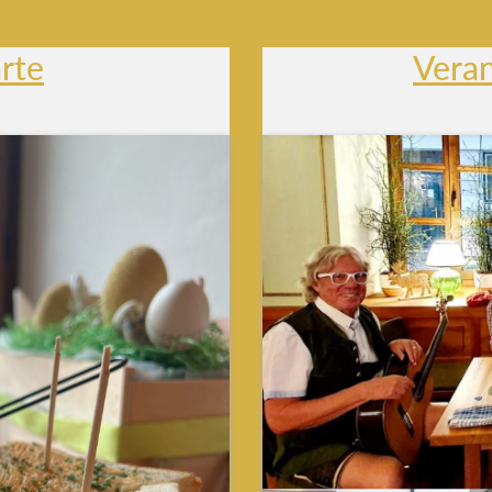
rte
Vera