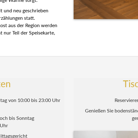
lt und neu geschrieben
rzählungen statt.
skost aus der Region werden
ht nur Teil der Speisekarte,
ten
Tis
ag von 10:00 bis 23:00 Uhr
Reserviere
Genießen Sie bodenständ
och bis Sonntag
ge
0 Uhr
ittagsgericht