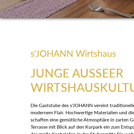
s'JOHANN Wirtshaus
JUNGE AUSSEER
WIRTSHAUSKULT
Die Gaststube des s'JOHANN vereint traditionell
modernem Flair. Hochwertige Materialien und d
schaffen eine gemütliche Atmosphäre in zarten 
Terrasse mit Blick auf den Kurpark ein zum Ent
Winter der große Kachelofen in der Stubenmitte 