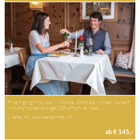
Price highlight: Sunday & Monday Short Stay – treat yourself
with short break and get 15% off on wellness…
1 Nächte / HP / verschiedene Zimmer / p.P.
ab € 145,-