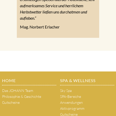
aufmerksames Service und herrlichem
Herbstwetter ließen uns durchatmen und
aufleben.“
Mag. Norbert Erlacher
HOME
SPA & WELLNESS
Das JOHANN Team
Sky Spa
Philosophie & Geschichte
SPA-Bereiche
Gutscheine
Anwendungen
Aktivprogramm
Gutscheine