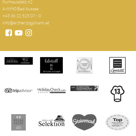
Kurhausplatz 62
A-8990 Bad Aussee
+43 36 22 525 07 - 0
info@erzherzogjohann.at