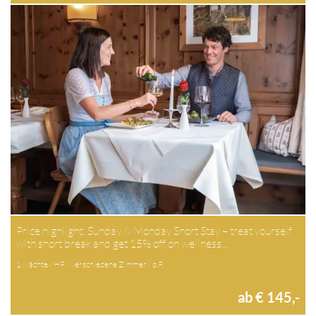
Price highlight: Sunday & Monday Short Stay – treat yourself
with short break and get 15% off on wellness…
1 Nächte / HP / verschiedene Zimmer / p.P.
ab € 145,-