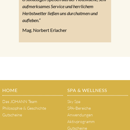
aufmerksames Service und herrlichem
Herbstwetter ließen uns durchatmen und
aufleben.“
Mag. Norbert Erlacher
HOME
SPA & WELLNESS
Das JOHANN Team
Sky Spa
Philosophie & Geschichte
SPA-Bereiche
Gutscheine
Anwendungen
Aktivprogramm
Gutscheine