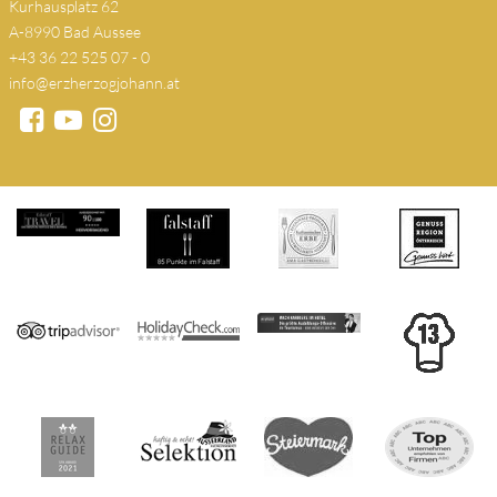
Kurhausplatz 62
A-8990 Bad Aussee
+43 36 22 525 07 - 0
info@erzherzogjohann.at