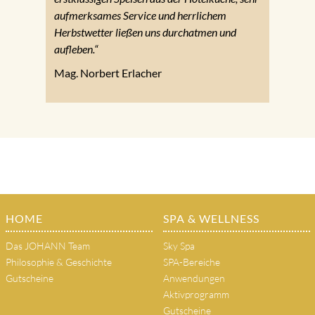
aufmerksames Service und herrlichem
Herbstwetter ließen uns durchatmen und
aufleben.“
Mag. Norbert Erlacher
HOME
SPA & WELLNESS
Das JOHANN Team
Sky Spa
Philosophie & Geschichte
SPA-Bereiche
Gutscheine
Anwendungen
Aktivprogramm
Gutscheine