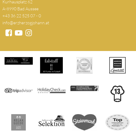
Kurhausplatz 62
A-8990 Bad Aussee
+43 36 22 525 07 - 0
info@erzherzogjohann.at