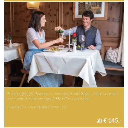
Price highlight: Sunday & Monday Short Stay – treat yourself
with short break and get 15% off on wellness…
1 Nächte / HP / verschiedene Zimmer / p.P.
ab € 145,-