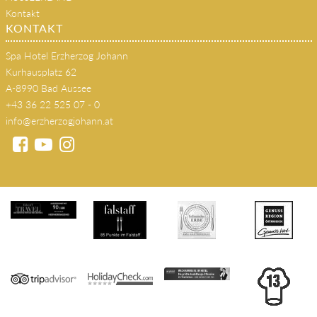
AUSSEERLAND
Kontakt
KONTAKT
Spa Hotel Erzherzog Johann
Kurhausplatz 62
A-8990 Bad Aussee
+43 36 22 525 07 - 0
info@erzherzogjohann.at