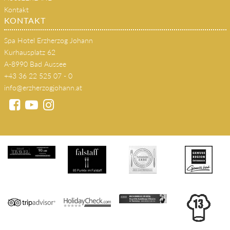
Kontakt
KONTAKT
Spa Hotel Erzherzog Johann
Kurhausplatz 62
A-8990 Bad Aussee
+43 36 22 525 07 - 0
info@erzherzogjohann.at