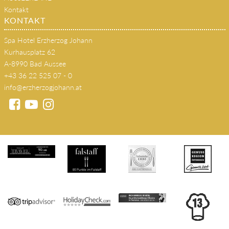
Kurhausplatz 62
A-8990 Bad Aussee
+43 36 22 525 07 - 0
info@erzherzogjohann.at