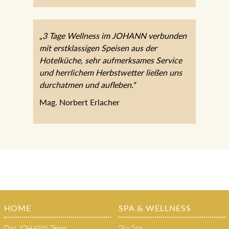
aufmerksames Service und herrlichem
Herbstwetter ließen uns durchatmen und
aufleben.“
Mag. Norbert Erlacher
HOME
SPA & WELLNESS
Das JOHANN Team
Sky Spa
Philosophie & Geschichte
SPA-Bereiche
Gutscheine
Anwendungen
Aktivprogramm
Gutscheine