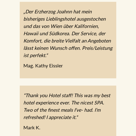
über Kalifornien, Hawaii und Südkorea. Der
Service, der Komfort, die breite Vielfalt an
Angeboten lässt keinen Wunsch offen.
Preis/Leistung ist perfekt.“
Mag. Kathy Eissler
“Thank you Hotel staff! This was my best hotel
experience ever. The nicest SPA. Two of the
finest meals I’ve- had. I’m refreshed! I
appreciate it.“
Mark K.
„3 Tage Wellness im JOHANN verbunden mit
erstklassigen Speisen aus der Hotelküche, sehr