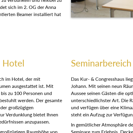
ndet sich im 2. OG der Anna
ntierten Beamer installiert hat
 Hotel
Seminarbereich
h im Hotel, der mit
Das Kur- & Congresshaus lieg
men ausgestattet ist. Mit
Johann. Mit seinen neun Räum
r bis zu 100 Personen und
Aussee seinen Gästen die opti
 bestuhlt werden. Der gesamte
unterschiedlichster Art. Die 
 der großzügigen
und verfügen über eine Klima
zur Verdunklung bietet Ihnen
steht ein Aufzug zur Verfügun
 Bedürfnissen anzupassen.
In gemütlicher Atmosphäre de
r großzügigen Raumhöhe von
Seminare zum Erlebnis. Deck