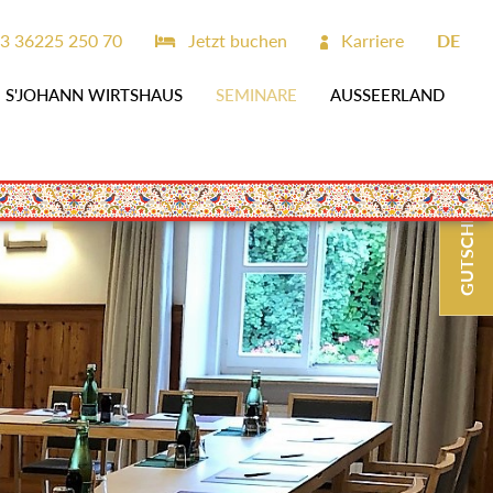
3 36225 250 70
Jetzt buchen
Karriere
DE
S'JOHANN WIRTSHAUS
SEMINARE
AUSSEERLAND
GUTSCHEINE