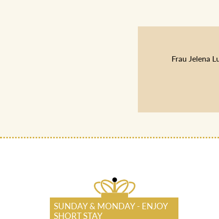
Frau Jelena L
SUNDAY & MONDAY - ENJOY
SHORT STAY