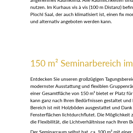
nutzen. Im Kurhaus vis à vis (100 m Distanz) befi
Plochl Saal, der auch klimatisiert ist, einen fix mo
und alternativ angeboten werden kann.
150 m² Seminarbereich im
Entdecken Sie unseren großzügigen Tagungsbereic
modernster Ausstattung und flexiblen Gruppenräu
einer Gesamtfläche von 150 m² bietet er Platz fü
kann ganz nach Ihren Bedürfnissen gestaltet und
Bereich ist mit Holzböden ausgestattet und Dank
Fensterflächen lichtdurchflutet. Die Möglichkeit 
die Flexibilität, die Lichtverhältnisse nach Ihren
Der Seminarraum selbst hat ca. 100 m² mit eine