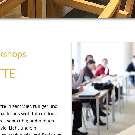
kshops
TTE
e in zentraler, ruhiger und
 macht uns wohltut rundum.
s – sehr ruhig und bequem
viel Licht und ein
zu verdunkeln und flexibel zu