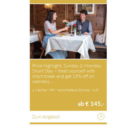
Price highlight: Sunday & Monday
Short Stay – treat yourself with
short break and get 15% off on
wellness…
1 Nächte / HP / verschiedene Zimmer / p.P.
ab € 145,-
Zum Angebot