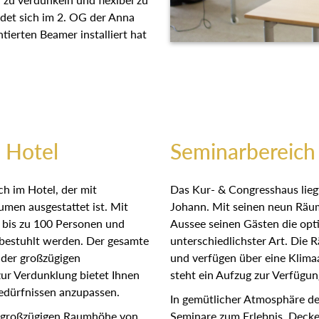
ndet sich im 2. OG der Anna
ntierten Beamer installiert hat
 Hotel
Seminarbereich
h im Hotel, der mit
Das Kur- & Congresshaus lieg
men ausgestattet ist. Mit
Johann. Mit seinen neun Räum
r bis zu 100 Personen und
Aussee seinen Gästen die opti
 bestuhlt werden. Der gesamte
unterschiedlichster Art. Die 
 der großzügigen
und verfügen über eine Klima
zur Verdunklung bietet Ihnen
steht ein Aufzug zur Verfügun
 Bedürfnissen anzupassen.
In gemütlicher Atmosphäre de
r großzügigen Raumhöhe von
Seminare zum Erlebnis. Deck