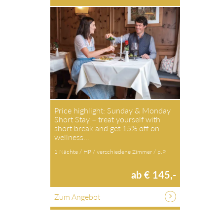
Price highlight: Sunday & Monday
Short Stay – treat yourself with
short break and get 15% off on
wellness…
1 Nächte / HP / verschiedene Zimmer / p.P.
ab € 145,-
Zum Angebot