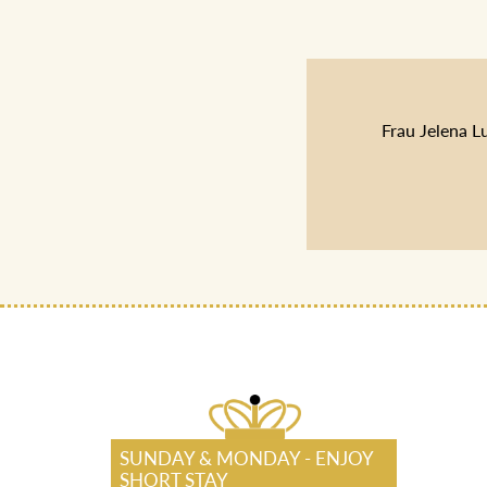
Frau Jelena L
SUNDAY & MONDAY - ENJOY
SHORT STAY