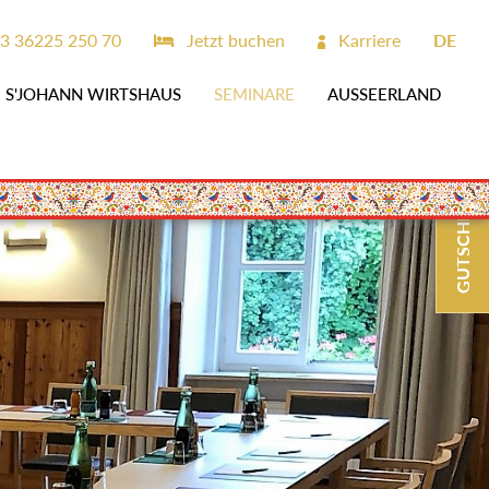
3 36225 250 70
Jetzt buchen
Karriere
DE
S'JOHANN WIRTSHAUS
SEMINARE
AUSSEERLAND
GUTSCHEINE