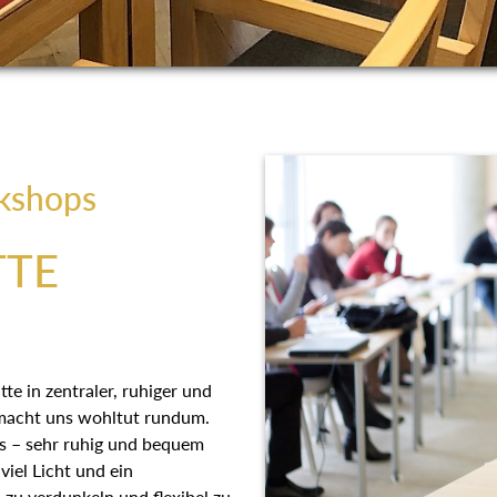
kshops
TTE
e in zentraler, ruhiger und
 macht uns wohltut rundum.
s – sehr ruhig und bequem
viel Licht und ein
zu verdunkeln und flexibel zu