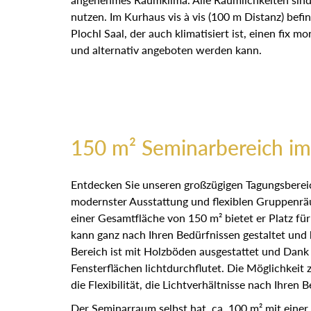
nutzen. Im Kurhaus vis à vis (100 m Distanz) befi
Plochl Saal, der auch klimatisiert ist, einen fix mo
und alternativ angeboten werden kann.
150 m² Seminarbereich im
Entdecken Sie unseren großzügigen Tagungsbereic
modernster Ausstattung und flexiblen Gruppenräu
einer Gesamtfläche von 150 m² bietet er Platz fü
kann ganz nach Ihren Bedürfnissen gestaltet und
Bereich ist mit Holzböden ausgestattet und Dank
Fensterflächen lichtdurchflutet. Die Möglichkeit 
die Flexibilität, die Lichtverhältnisse nach Ihren
Der Seminarraum selbst hat ca. 100 m² mit eine