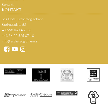
Kontakt
KONTAKT
Spa Hotel Erzherzog Johann
Kurhausplatz 62
A-8990 Bad Aussee
+43 36 22 525 07 - 0
info@erzherzogjohann.at