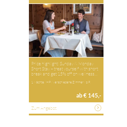
Price highlight: Sunday & Monday
Short Stay – treat yourself with short
break and get 15% off on wellness…
1 Nächte / HP / verschiedene Zimmer / p.P.
ab € 145,-
Zum Angebot