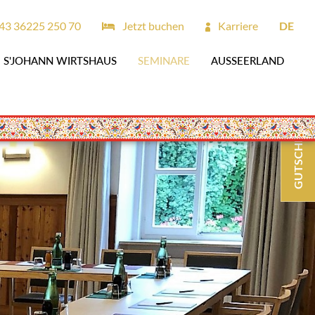
43 36225 250 70
Jetzt buchen
Karriere
DE
S'JOHANN WIRTSHAUS
SEMINARE
AUSSEERLAND
GUTSCHEINE