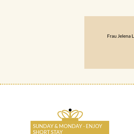
Frau Jelena 
SUNDAY & MONDAY - ENJOY
SHORT STAY