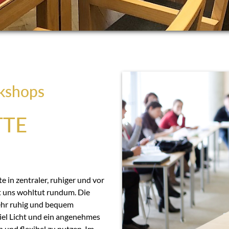
kshops
TTE
 in zentraler, ruhiger und vor
t uns wohltut rundum. Die
ehr ruhig und bequem
viel Licht und ein angenehmes
 und flexibel zu nutzen. Im