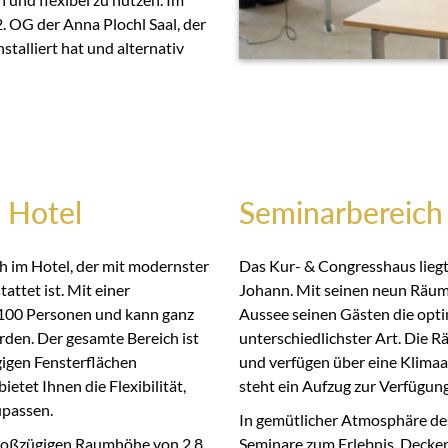
2. OG der Anna Plochl Saal, der
nstalliert hat und alternativ
 Hotel
Seminarbereich
 im Hotel, der mit modernster
Das Kur- & Congresshaus liegt
ttet ist. Mit einer
Johann. Mit seinen neun Räum
u 100 Personen und kann ganz
Aussee seinen Gästen die opti
rden. Der gesamte Bereich ist
unterschiedlichster Art. Die 
igen Fensterflächen
und verfügen über eine Klimaa
etet Ihnen die Flexibilität,
steht ein Aufzug zur Verfügung
upassen.
In gemütlicher Atmosphäre de
 großzügigen Raumhöhe von 2,8
Seminare zum Erlebnis. Decke