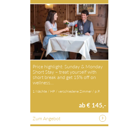
Price highlight: Sunday & Monday
Short Stay – treat yourself with
short break and get 15% off on
wellness…
1 Nächte / HP / verschiedene Zimmer / p.P.
ab € 145,-
Zum Angebot