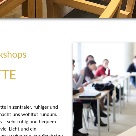
kshops
TTE
e in zentraler, ruhiger und
 macht uns wohltut rundum.
s – sehr ruhig und bequem
viel Licht und ein
zu verdunkeln und flexibel zu