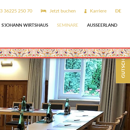
3 36225 250 70
Jetzt buchen
Karriere
DE
S'JOHANN WIRTSHAUS
SEMINARE
AUSSEERLAND
GUTSCHEINE