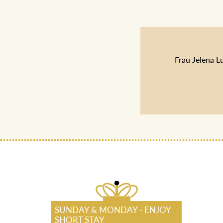
Frau Jelena L
SUNDAY & MONDAY - ENJOY
SHORT STAY