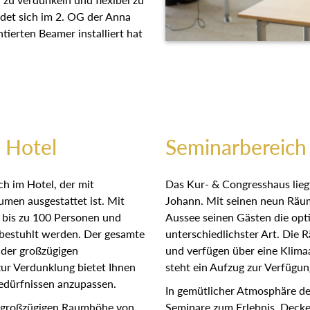
ndet sich im 2. OG der Anna
ntierten Beamer installiert hat
 Hotel
Seminarbereich
h im Hotel, der mit
Das Kur- & Congresshaus lieg
men ausgestattet ist. Mit
Johann. Mit seinen neun Räum
r bis zu 100 Personen und
Aussee seinen Gästen die opti
 bestuhlt werden. Der gesamte
unterschiedlichster Art. Die 
 der großzügigen
und verfügen über eine Klima
zur Verdunklung bietet Ihnen
steht ein Aufzug zur Verfügun
 Bedürfnissen anzupassen.
In gemütlicher Atmosphäre de
r großzügigen Raumhöhe von
Seminare zum Erlebnis. Deck