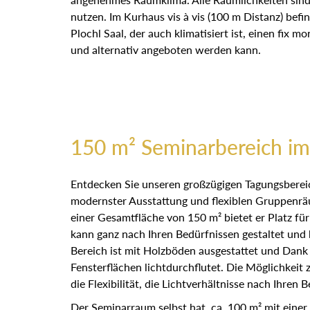
nutzen. Im Kurhaus vis à vis (100 m Distanz) befi
Plochl Saal, der auch klimatisiert ist, einen fix mo
und alternativ angeboten werden kann.
150 m² Seminarbereich im
Entdecken Sie unseren großzügigen Tagungsbereic
modernster Ausstattung und flexiblen Gruppenräu
einer Gesamtfläche von 150 m² bietet er Platz fü
kann ganz nach Ihren Bedürfnissen gestaltet und
Bereich ist mit Holzböden ausgestattet und Dank
Fensterflächen lichtdurchflutet. Die Möglichkeit 
die Flexibilität, die Lichtverhältnisse nach Ihren
Der Seminarraum selbst hat ca. 100 m² mit eine