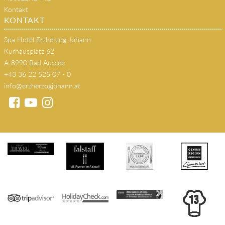
Kontakt
KONTAKT
Spa Hotel Erzherzog Johann
Kurhausplatz 62
A-8990 Bad Aussee
+43 36 22 525 07 - 0
info@erzherzogjohann.at