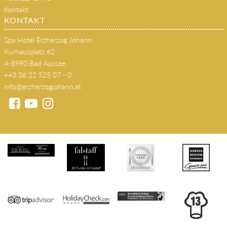
AUSSEERLAND
Kontakt
KONTAKT
Spa Hotel Erzherzog Johann
Kurhausplatz 62
A-8990 Bad Aussee
+43 36 22 525 07 - 0
info@erzherzogjohann.at