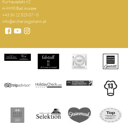
Kurhausplatz 62
A-8990 Bad Aussee
+43 36 22 525 07 - 0
info@erzherzogjohann.at