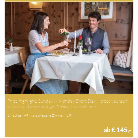
Price highlight: Sunday & Monday Short Stay – treat yourself
with short break and get 15% off on wellness…
1 Nächte / HP / verschiedene Zimmer / p.P.
ab € 145,-