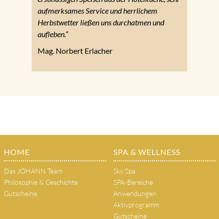
aufmerksames Service und herrlichem
Herbstwetter ließen uns durchatmen und
aufleben.“
Mag. Norbert Erlacher
HOME
SPA & WELLNESS
Das JOHANN Team
Sky Spa
Philosophie & Geschichte
SPA-Bereiche
Gutscheine
Anwendungen
Aktivprogramm
Gutscheine