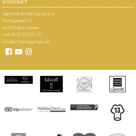
KONTAKT
Spa Hotel Erzherzog Johann
Kurhausplatz 62
A-8990 Bad Aussee
+43 36 22 525 07 - 0
info@erzherzogjohann.at