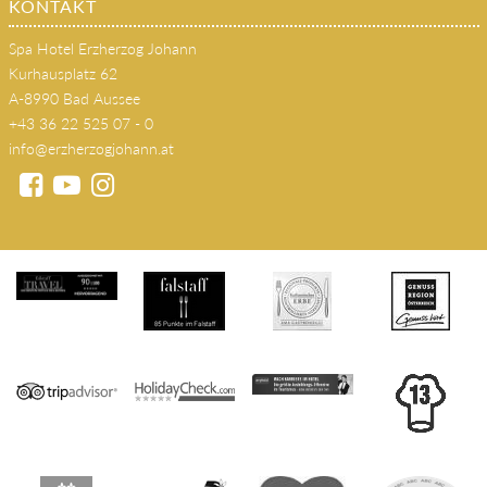
KONTAKT
Spa Hotel Erzherzog Johann
Kurhausplatz 62
A-8990 Bad Aussee
+43 36 22 525 07 - 0
info@erzherzogjohann.at