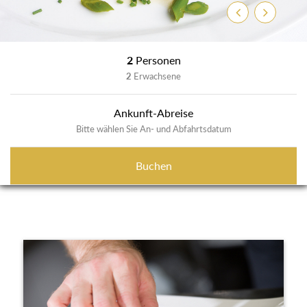
Zurück
Weiter
2
Personen
2
Erwachsene
Ankunft-Abreise
Bitte wählen Sie An- und Abfahrtsdatum
Buchen