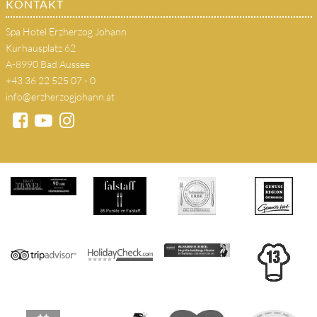
KONTAKT
Spa Hotel Erzherzog Johann
Kurhausplatz 62
A-8990 Bad Aussee
+43 36 22 525 07 - 0
info@erzherzogjohann.at