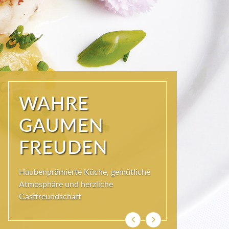
WAHRE
GAUMEN
FREUDEN
Haubenprämierte Küche, gemütliche
Atmosphäre und herzliche
Gastfreundschaft
Zurück
Weiter