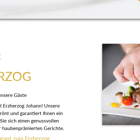
t
RZOG
unsere Gäste
el Erzherzog Johann! Unsere
nt und garantiert Ihnen ein
ie sich einen genussvollen
er haubenprämierten Gerichte.
aurant zum Erzherzog