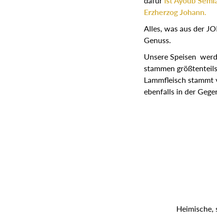
dafür
ist Ayoub Seml
Erzherzog Johann.
Alles, was aus der J
Genuss.
Unsere Speisen werde
stammen größtenteils
Lammfleisch stammt v
ebenfalls in der Gege
Heimische, 