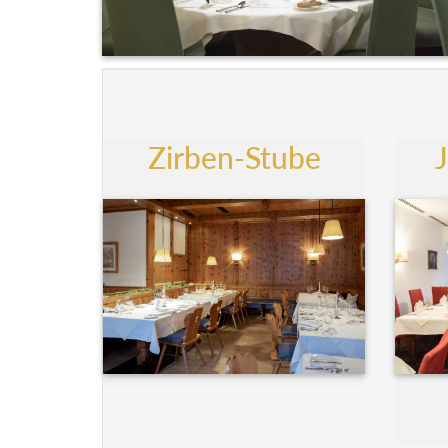
Zirben-Stube