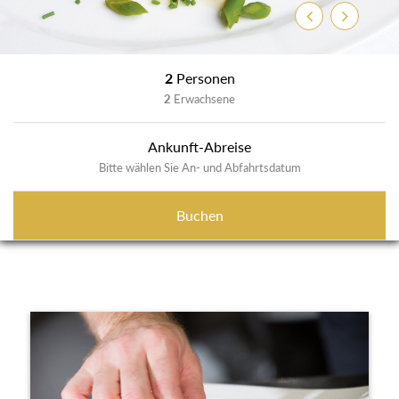
Zurück
Weiter
2
Personen
2
Erwachsene
Ankunft-Abreise
Bitte wählen Sie An- und Abfahrtsdatum
Buchen