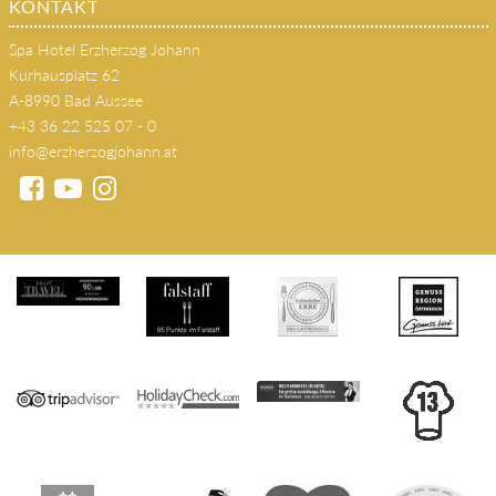
KONTAKT
Spa Hotel Erzherzog Johann
Kurhausplatz 62
A-8990 Bad Aussee
+43 36 22 525 07 - 0
info@erzherzogjohann.at