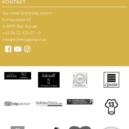
KONTAKT
Spa Hotel Erzherzog Johann
Kurhausplatz 62
A-8990 Bad Aussee
+43 36 22 525 07 - 0
info@erzherzogjohann.at