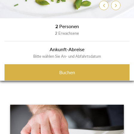
Zurück
Weiter
2
Personen
2
Erwachsene
Ankunft-Abreise
Bitte wählen Sie An- und Abfahrtsdatum
Buchen