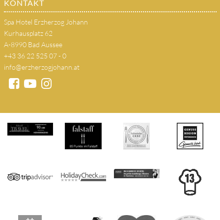
KONTAKT
Spa Hotel Erzherzog Johann
Kurhausplatz 62
A-8990 Bad Aussee
+43 36 22 525 07 - 0
info@erzherzogjohann.at