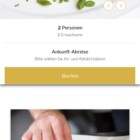
Zurück
Weiter
2
Personen
2
Erwachsene
Ankunft-Abreise
Bitte wählen Sie An- und Abfahrtsdatum
Buchen