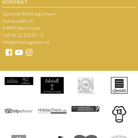
KONTAKT
Spa Hotel Erzherzog Johann
Kurhausplatz 62
A-8990 Bad Aussee
+43 36 22 525 07 - 0
info@erzherzogjohann.at