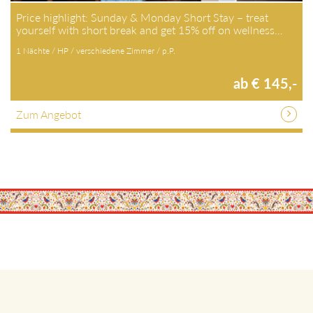
Price highlight: Sunday & Monday Short Stay – treat
yourself with short break and get 15% off on wellness…
1 Nächte / HP / verschiedene Zimmer / p.P.
ab € 145,-
Zum Angebot