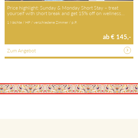
Price highlight: Sunday & Monday Short Stay – treat
yourself with short break and get 15% off on wellness…
1 Nächte / HP / verschiedene Zimmer / p.P.
ab € 145,-
Zum Angebot